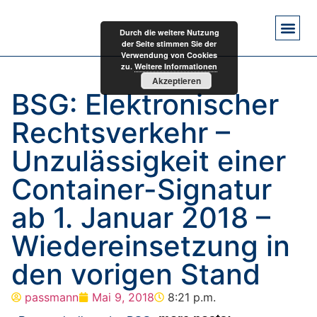
Durch die weitere Nutzung
der Seite stimmen Sie der
Verwendung von Cookies
zu.
Weitere Informationen
Akzeptieren
BSG: Elektronischer
Rechtsverkehr –
Unzulässigkeit einer
Container-Signatur
ab 1. Januar 2018 –
Wiedereinsetzung in
den vorigen Stand
passmann
Mai 9, 2018
8:21 p.m.