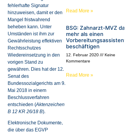
fehlerhafte Signatur
Read More »
hinzuweisen, damit er den
Mangel fristwahrend
beheben kann. Unter
BSG: Zahnarzt-MVZ darf
mehr als einen
Umständen ist ihm zur
Vorbereitungsassistente
Gewährleistung effektiven
beschäftigen
Rechtsschutzes
Wiedereinsetzung in den
12. Februar 2020
Keine
Kommentare
vorigen Stand zu
gewähren. Dies hat der 12.
Read More »
Senat des
Bundessozialgerichts am 9.
Mai 2018 in einem
Beschlussverfahren
entschieden (
Aktenzeichen
B 12 KR 26/18 B
).
Elektronische Dokumente,
die über das EGVP