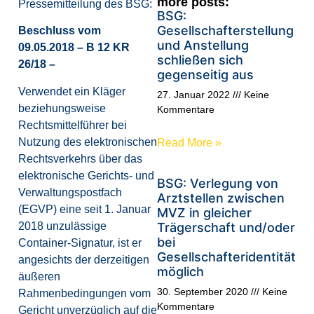
more posts:
Pressemitteilung des BSG:
BSG:
Gesellschafterstellung
Beschluss vom
und Anstellung
09.05.2018 – B 12 KR
schließen sich
26/18 –
gegenseitig aus
Verwendet ein Kläger
27. Januar 2022
Keine
beziehungsweise
Kommentare
Rechtsmittelführer bei
Nutzung des elektronischen
Read More »
Rechtsverkehrs über das
elektronische Gerichts- und
BSG: Verlegung von
Verwaltungspostfach
Arztstellen zwischen
(EGVP) eine seit 1. Januar
MVZ in gleicher
2018 unzulässige
Trägerschaft und/oder
bei
Container-Signatur, ist er
Gesellschafteridentität
angesichts der derzeitigen
möglich
äußeren
30. September 2020
Keine
Rahmenbedingungen vom
Kommentare
Gericht unverzüglich auf die