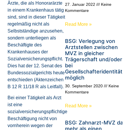
Ärzte, die als Honorarärzte
27. Januar 2022
Keine
in einem Krankenhaus tätig
Kommentare
sind, sind in dieser Tätigkeit
regelmäßig nicht als
Read More »
Selbstständige anzusehen,
sondern unterliegen als
BSG: Verlegung von
Beschäftigte des
Arztstellen zwischen
Krankenhauses der
MVZ in gleicher
Sozialversicherungspflicht.
Trägerschaft und/oder
bei
Dies hat der 12. Senat des
Gesellschafteridentität
Bundessozialgerichts heute
möglich
entschieden (Aktenzeichen
30. September 2020
Keine
B 12 R 11/18 R als Leitfall).
Kommentare
Bei einer Tätigkeit als Arzt
ist eine
Read More »
sozialversicherungspflichtige
Beschäftigung nicht von
BSG: Zahnarzt-MVZ darf
vornherein wegen der
mehr als einen