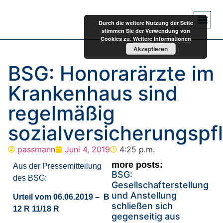
Durch die weitere Nutzung der Seite
stimmen Sie der Verwendung von
Cookies zu.
Weitere Informationen
Akzeptieren
BSG: Honorarärzte im
Krankenhaus sind
regelmäßig
sozialversicherungspfl
passmann
Juni 4, 2019
4:25 p.m.
more posts:
Aus der Pressemitteilung
BSG:
des BSG:
Gesellschafterstellung
und Anstellung
Urteil vom 06.06.2019 – B
schließen sich
12 R 11/18 R
gegenseitig aus