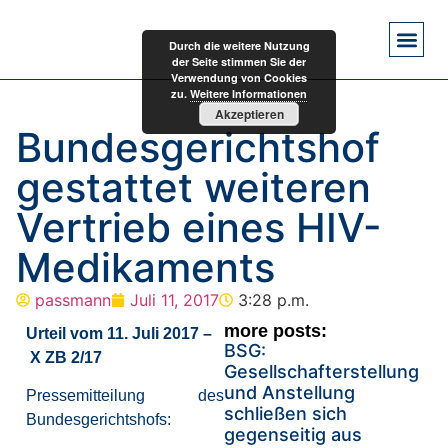
Durch die weitere Nutzung
der Seite stimmen Sie der
Verwendung von Cookies
zu.
Weitere Informationen
Akzeptieren
Bundesgerichtshof
gestattet weiteren
Vertrieb eines HIV-
Medikaments
passmann
Juli 11, 2017
3:28 p.m.
more posts:
Urteil vom 11. Juli 2017
–
BSG:
X ZB 2/17
Gesellschafterstellung
und Anstellung
Pressemitteilung des
schließen sich
Bundesgerichtshofs:
gegenseitig aus