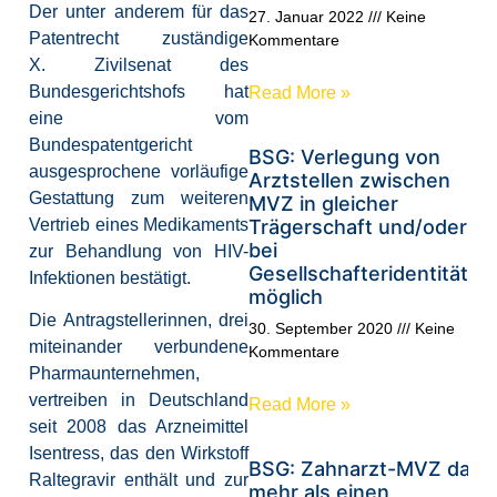
Der unter anderem für das
27. Januar 2022
Keine
Patentrecht zuständige
Kommentare
X. Zivilsenat des
Bundesgerichtshofs hat
Read More »
eine vom
Bundespatentgericht
BSG: Verlegung von
ausgesprochene vorläufige
Arztstellen zwischen
Gestattung zum weiteren
MVZ in gleicher
Vertrieb eines Medikaments
Trägerschaft und/oder
bei
zur Behandlung von HIV-
Gesellschafteridentität
Infektionen bestätigt.
möglich
Die Antragstellerinnen, drei
30. September 2020
Keine
miteinander verbundene
Kommentare
Pharmaunternehmen,
vertreiben in Deutschland
Read More »
seit 2008 das Arzneimittel
Isentress, das den Wirkstoff
BSG: Zahnarzt-MVZ darf
Raltegravir enthält und zur
mehr als einen