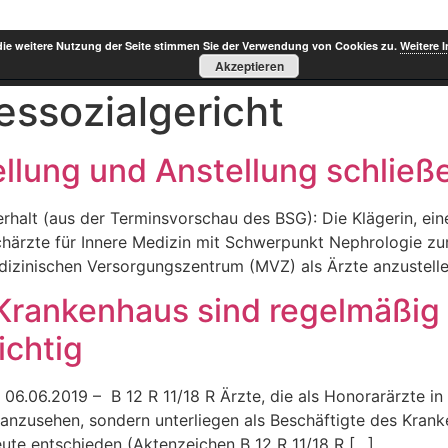
die weitere Nutzung der Seite stimmen Sie der Verwendung von Cookies zu.
Weitere 
Akzeptieren
ssozialgericht
llung und Anstellung schließ
rhalt (aus der Terminsvorschau des BSG): Die Klägerin, ein
chärzte für Innere Medizin mit Schwerpunkt Nephrologie zu
dizinischen Versorgungszentrum (MVZ) als Ärzte anzustellen
Krankenhaus sind regelmäßig
ichtig
06.06.2019 – B 12 R 11/18 R Ärzte, die als Honorarärzte in 
 anzusehen, sondern unterliegen als Beschäftigte des Krank
eute entschieden (Aktenzeichen B 12 R 11/18 R […]